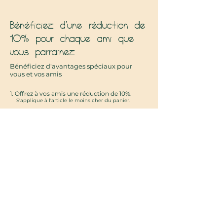
Bénéficiez d'une réduction de
10% pour chaque ami que
vous parrainez
Bénéficiez d'avantages spéciaux pour
vous et vos amis
Offrez à vos amis une réduction de 10%.
S'applique à l'article le moins cher du panier.
Bénéficiez d'une réduction de 10% pour
chaque ami qui passe une commande.
S'applique à l'article le moins cher du panier.
Se connecter pour parrainer
© 2026 Petites Feuilles bijoux
Tous droits réservés