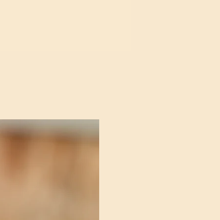
rles Miyuki japonaises
reconnues
eur finesse et leur éclat
uches d’or 24K
pour un rendu raffiné
rable
l élastique spécial
pour une finition
ite et une tenue impeccable
guille adaptée
pour un montage
e et précis
che pas-à-pas détaillée
, testée et
uvée, même pour les débutants
combinaisons de couleurs au choix
s’adapter à tous les styles
ilisation :
r un
cadeau original et créatif
💝
niser un
atelier DIY entre amis ou en
le
ire plaisir
avec des bijoux faits main
rsonnalisés