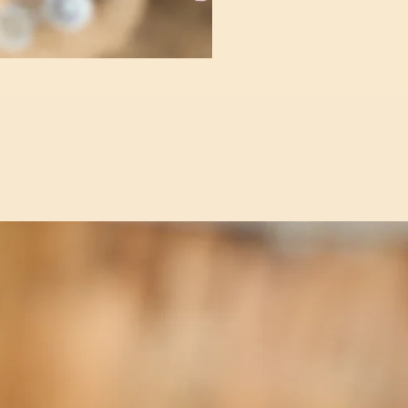
🌟
Pe
pour l
✨
To
et du
🧵
Fi
parfa
🪡
Ai
simpl
📖
Fi
appro
🎨
6 
pour 
Idées d’ut
Offri
Orga
famil
Se
fa
et pe